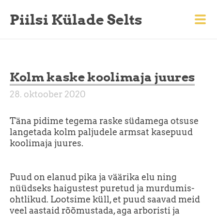
Piilsi Külade Selts
Kolm kaske koolimaja juures
28. oktoober 2020
Täna pidime tegema raske südamega otsuse
langetada kolm paljudele armsat kasepuud
koolimaja juures.
Puud on elanud pika ja väärika elu ning
nüüdseks haigustest puretud ja murdumis-
ohtlikud. Lootsime küll, et puud saavad meid
veel aastaid rõõmustada, aga arboristi ja