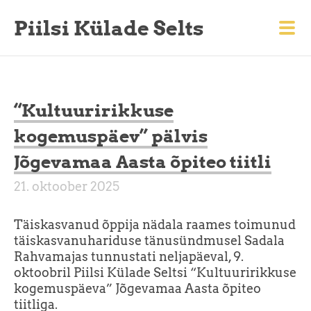
Piilsi Külade Selts
“Kultuuririkkuse
kogemuspäev” pälvis
Jõgevamaa Aasta õpiteo tiitli
21. oktoober 2025
Täiskasvanud õppija nädala raames toimunud
täiskasvanuhariduse tänusündmusel Sadala
Rahvamajas tunnustati neljapäeval, 9.
oktoobril Piilsi Külade Seltsi “Kultuuririkkuse
kogemuspäeva” Jõgevamaa Aasta õpiteo
tiitliga.